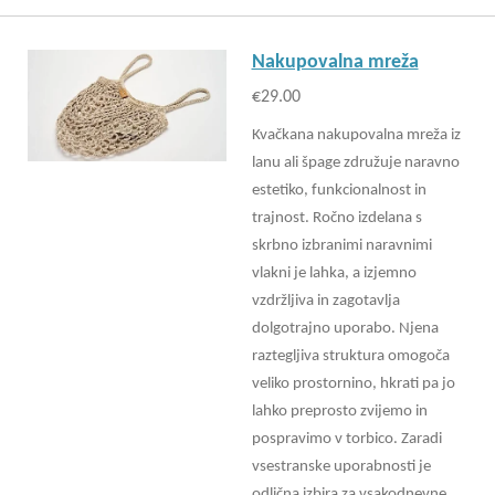
Nakupovalna mreža
€29.00
Kvačkana nakupovalna mreža iz
lanu ali špage združuje naravno
estetiko, funkcionalnost in
trajnost. Ročno izdelana s
skrbno izbranimi naravnimi
vlakni je lahka, a izjemno
vzdržljiva in zagotavlja
dolgotrajno uporabo. Njena
raztegljiva struktura omogoča
veliko prostornino, hkrati pa jo
lahko preprosto zvijemo in
pospravimo v torbico. Zaradi
vsestranske uporabnosti je
odlična izbira za vsakodnevne