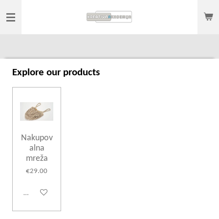
Skip
to
main
content
Explore our products
Nakupov
alna
mreža
€29.00
Add to cart