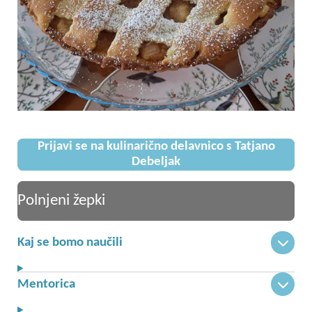
Prijavi se na kulinarično delavnico s Tatjano
Debeljak
Polnjeni žepki
Kaj se bomo naučili
Mentorica