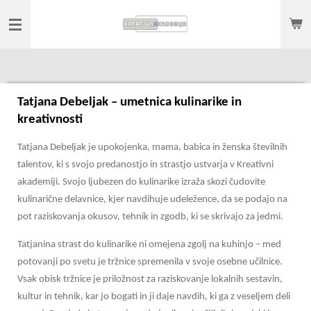
Skip
to
main
content
Tatjana Debeljak – umetnica kulinarike in
kreativnosti
Tatjana Debeljak je upokojenka, mama, babica in ženska številnih
talentov, ki s svojo predanostjo in strastjo ustvarja v Kreativni
akademiji. Svojo ljubezen do kulinarike izraža skozi čudovite
kulinarične delavnice, kjer navdihuje udeležence, da se podajo na
pot raziskovanja okusov, tehnik in zgodb, ki se skrivajo za jedmi.
Tatjanina strast do kulinarike ni omejena zgolj na kuhinjo – med
potovanji po svetu je tržnice spremenila v svoje osebne učilnice.
Vsak obisk tržnice je priložnost za raziskovanje lokalnih sestavin,
kultur in tehnik, kar jo bogati in ji daje navdih, ki ga z veseljem deli