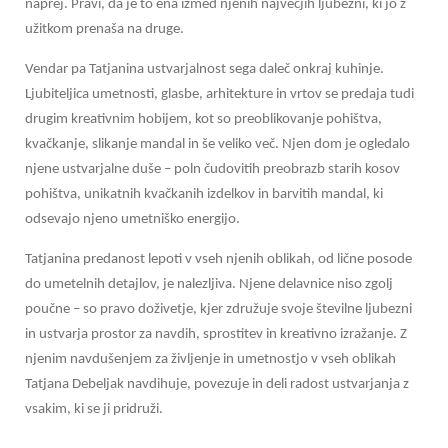
naprej. Pravi, da je to ena izmed njenih največjih ljubezni, ki jo z
užitkom prenaša na druge.
Vendar pa Tatjanina ustvarjalnost sega daleč onkraj kuhinje.
Ljubiteljica umetnosti, glasbe, arhitekture in vrtov se predaja tudi
drugim kreativnim hobijem, kot so preoblikovanje pohištva,
kvačkanje, slikanje mandal in še veliko več. Njen dom je ogledalo
njene ustvarjalne duše – poln čudovitih preobrazb starih kosov
pohištva, unikatnih kvačkanih izdelkov in barvitih mandal, ki
odsevajo njeno umetniško energijo.
Tatjanina predanost lepoti v vseh njenih oblikah, od lične posode
do umetelnih detajlov, je nalezljiva. Njene delavnice niso zgolj
poučne – so pravo doživetje, kjer združuje svoje številne ljubezni
in ustvarja prostor za navdih, sprostitev in kreativno izražanje. Z
njenim navdušenjem za življenje in umetnostjo v vseh oblikah
Tatjana Debeljak navdihuje, povezuje in deli radost ustvarjanja z
vsakim, ki se ji pridruži.